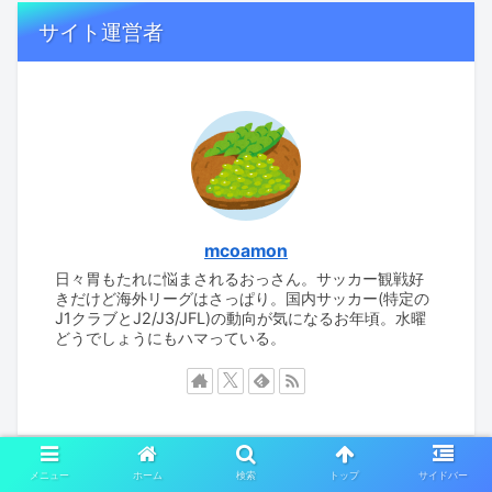
サイト運営者
mcoamon
日々胃もたれに悩まされるおっさん。サッカー観戦好
きだけど海外リーグはさっぱり。国内サッカー(特定の
J1クラブとJ2/J3/JFL)の動向が気になるお年頃。水曜
どうでしょうにもハマっている。
メニュー
ホーム
検索
トップ
サイドバー