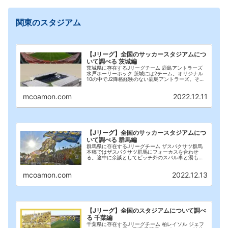
関東のスタジアム
【Jリーグ】全国のサッカースタジアムにつ
いて調べる 茨城編
茨城県に存在するJリーグチーム 鹿島アントラーズ
水戸ホーリーホック 茨城には2チーム。オリジナル
10の中でJ2降格経験のない鹿島アントラーズ。そし
てJ2生態系の長であり、悲願のJ1昇格を目指す水戸
ホーリーホック。今回は両チームのメインスタ...
mcoamon.com
2022.12.11
【Jリーグ】全国のサッカースタジアムにつ
いて調べる 群馬編
群馬県に存在するJリーグチーム ザスパクサツ群馬
本稿ではザスパクサツ群馬にフォーカスを合わせ
る。途中に余談としてピッチ外のスバル車と湯もみ
娘、最後に新練習場についても触れる。 関東のスタ
ジアム スタジアム 群馬県立敷島公園県営陸上競技場
mcoamon.com
2022.12.13
(...
【Jリーグ】全国のスタジアムについて調べ
る 千葉編
千葉県に存在するJリーグチーム 柏レイソル ジェフ