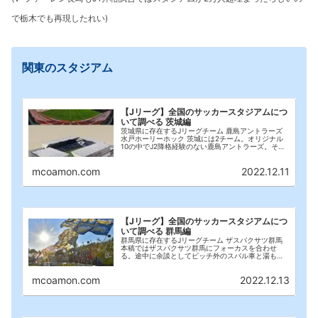
で栃木でも
再現
したれい
)
関東のスタジアム
【Jリーグ】全国のサッカースタジアムにつ
いて調べる 茨城編
茨城県に存在するJリーグチーム 鹿島アントラーズ
水戸ホーリーホック 茨城には2チーム。オリジナル
10の中でJ2降格経験のない鹿島アントラーズ。そし
てJ2生態系の長であり、悲願のJ1昇格を目指す水戸
ホーリーホック。今回は両チームのメインスタ...
mcoamon.com
2022.12.11
【Jリーグ】全国のサッカースタジアムにつ
いて調べる 群馬編
群馬県に存在するJリーグチーム ザスパクサツ群馬
本稿ではザスパクサツ群馬にフォーカスを合わせ
る。途中に余談としてピッチ外のスバル車と湯もみ
娘、最後に新練習場についても触れる。 関東のスタ
ジアム スタジアム 群馬県立敷島公園県営陸上競技場
mcoamon.com
2022.12.13
(...