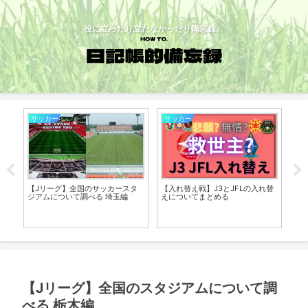
役に立ったり立たなかったり備忘録。
サッカー
サッカー
サ
れ替
【Jリーグ】ニッチな規約・規程
【Jリーグ】初サッカー観戦の指
【J
を深掘りする 支度金編
南書
J2
る
【Jリーグ】全国のスタジアムについて調
べる 栃木編