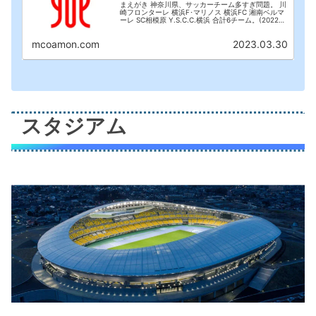
まえがき 神奈川県、サッカーチーム多すぎ問題。 川
崎フロンターレ 横浜F･マリノス 横浜FC 湘南ベルマ
ーレ SC相模原 Y.S.C.C.横浜 合計6チーム。(2022年
12月現在)日本で一番プロサッカーチーム※の多い都
道府県が神奈川県。(...
mcoamon.com
2023.03.30
スタジアム