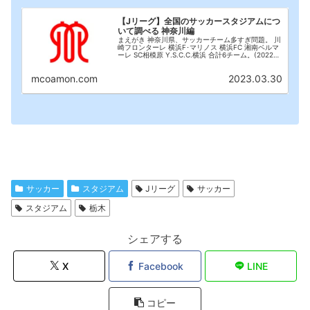
【Jリーグ】全国のサッカースタジアムにつ
いて調べる 神奈川編
まえがき 神奈川県、サッカーチーム多すぎ問題。 川
崎フロンターレ 横浜F･マリノス 横浜FC 湘南ベルマ
ーレ SC相模原 Y.S.C.C.横浜 合計6チーム。(2022年
12月現在)日本で一番プロサッカーチーム※の多い都
道府県が神奈川県。(...
mcoamon.com
2023.03.30
サッカー
スタジアム
Jリーグ
サッカー
スタジアム
栃木
シェアする
X
Facebook
LINE
コピー