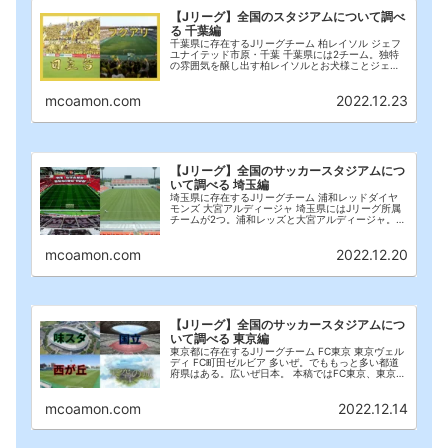
【Jリーグ】全国のスタジアムについて調べ
る 千葉編
千葉県に存在するJリーグチーム 柏レイソル ジェフ
ユナイテッド市原・千葉 千葉県には2チーム。独特
の雰囲気を醸し出す柏レイソルとお犬様ことジェフ
千葉。今回はこの2チームのスタジアムにフォーカス
を合わせる。今回はスタジアムだけではなく、名物
mcoamon.com
2022.12.23
(...
【Jリーグ】全国のサッカースタジアムにつ
いて調べる 埼玉編
埼玉県に存在するJリーグチーム 浦和レッドダイヤ
モンズ 大宮アルディージャ 埼玉県にはJリーグ所属
チームが2つ。浦和レッズと大宮アルディージャ。
(恐らく)日本一熱いサポーターが集う浦和はサポー
ターの規模もデカいだけあってスタジアムも壮大。
mcoamon.com
2022.12.20
...
【Jリーグ】全国のサッカースタジアムにつ
いて調べる 東京編
東京都に存在するJリーグチーム FC東京 東京ヴェル
ディ FC町田ゼルビア 多いぜ。でももっと多い都道
府県はある。広いぜ日本。 本稿ではFC東京、東京ヴ
ェルディ、町田ゼルビアにフォーカスを合わせる。
なおFC東京と東京ヴェルディで被っているス...
mcoamon.com
2022.12.14