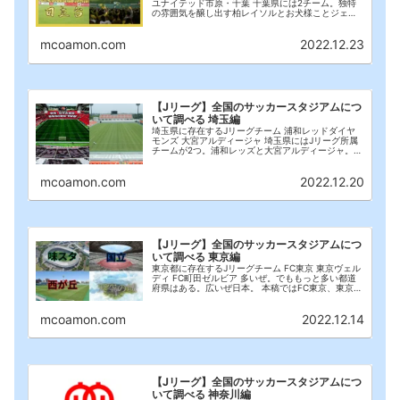
ユナイテッド市原・千葉 千葉県には2チーム。独特
の雰囲気を醸し出す柏レイソルとお犬様ことジェフ
千葉。今回はこの2チームのスタジアムにフォーカス
を合わせる。今回はスタジアムだけではなく、名物
mcoamon.com
2022.12.23
(...
【Jリーグ】全国のサッカースタジアムにつ
いて調べる 埼玉編
埼玉県に存在するJリーグチーム 浦和レッドダイヤ
モンズ 大宮アルディージャ 埼玉県にはJリーグ所属
チームが2つ。浦和レッズと大宮アルディージャ。
(恐らく)日本一熱いサポーターが集う浦和はサポー
ターの規模もデカいだけあってスタジアムも壮大。
mcoamon.com
2022.12.20
...
【Jリーグ】全国のサッカースタジアムにつ
いて調べる 東京編
東京都に存在するJリーグチーム FC東京 東京ヴェル
ディ FC町田ゼルビア 多いぜ。でももっと多い都道
府県はある。広いぜ日本。 本稿ではFC東京、東京ヴ
ェルディ、町田ゼルビアにフォーカスを合わせる。
なおFC東京と東京ヴェルディで被っているス...
mcoamon.com
2022.12.14
【Jリーグ】全国のサッカースタジアムにつ
いて調べる 神奈川編