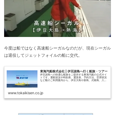
今度は船ではなく高速船シーガルなのだが、現在シーガル
は退役してジェットフォイルの船に交代。
東海汽船株式会社 | 伊豆諸島へ行く船旅・ツアー
伊豆諸島への快適な船旅をご提供する東海汽船の公式サイ
トです。運航状況や時刻表、運賃表、予約方法、空席状況
など船のご利用案内から、伊豆大島や新島、式根島、八丈
島などの伊豆諸島の観光情報やツアー情報をご案内してい
ます。
www.tokaikisen.co.jp