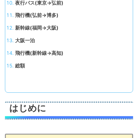
夜行バス(東京→弘前)
飛行機(弘前→博多)
新幹線(福岡→大阪)
大阪一泊
飛行機(新幹線→高知)
総額
はじめに