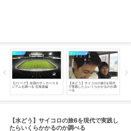
サッカー
サイコロの旅
サ
タ
【Jリーグ】全国のサッカースタ
【水どう】サイコロの旅2を現代
【
ジアムを調べる 北海道編
で実践したらいくらかかるのか調
つ
べる
【水どう】サイコロの旅6を現代で実践し
たらいくらかかるのか調べる