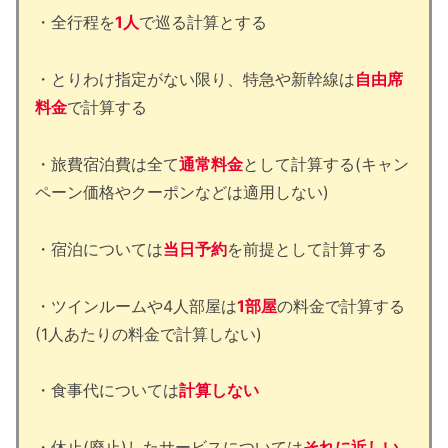
・全行程を
1人
で巡る計算とする
・とりわけ指定がない限り、特急や新幹線は
自由席
料金
で計算する
・旅費宿泊費は全て
通常料金
として計算する(キャン
ペーン価格やクーポンなどは適用しない)
・宿泊については
当日予約
を前提として計算する
・ツインルームや4人部屋は
1部屋
の料金で計算する
(1人あたりの料金で計算しない)
・食事代については
計算しない
・休止(廃止)したサービスについては
それに近しい