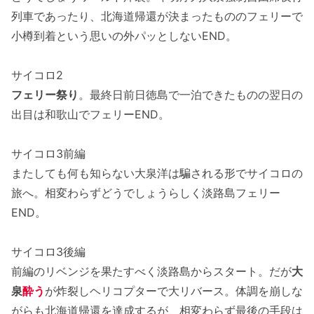
列車であったり、北海道帰還が決まったもののフェリーで
小樽到着という思いの外パッとしないEND。
サイコロ2
フェリー祭り
。最終日前日徳島で一泊できたものの翌日の
出目は和歌山でフェリーEND。
サイコロ3前編
またしても何も知らない大泉洋は騙される形でサイコロの
旅へ。相変わらずどうでしょうらしく淡路島フェリー
END。
サイコロ3後編
前編のリベンジを果たすべく淡路島からスタート。だが
大
泉
酔う
が炸裂しヘリコプターで大リバース。体調を崩しな
がらも北海道帰還を達成するが、相変わらず最後の手段は