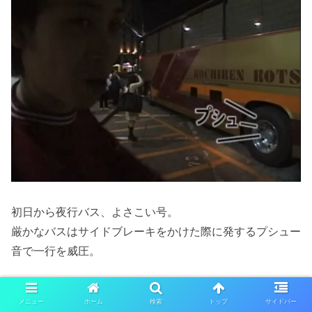
初日から夜行バス、よさこい号。
厳かなバスはサイドブレーキをかけた際に発するプシュー
音で一行を威圧。
メニュー
ホーム
検索
トップ
サイドバー