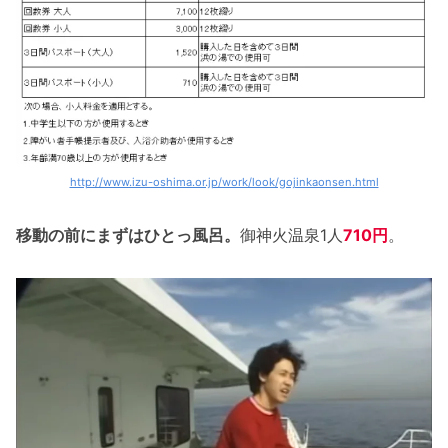
http://www.izu-oshima.or.jp/work/look/gojinkaonsen.html
移動の前にまずはひとっ風呂。
御神火温泉1人
710円
。