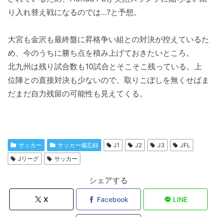
り入れ替え戦になるのでは…?と予想。
大宮も金沢も最終盤に昇格争い組との対決が控えているた
め、今のうちに勝ち点を積み上げておきたいところ。
北九州は残り試合数も10試合とそこそこ残っている。上
位陣との直接対決も少ないので、取りこぼしを無くせばま
だまだ自力残留の可能性も見えてくる。
サッカー
サッカー備忘録
J1
J2
J3
JFL
Jリーグ
サッカー
シェアする
X
Facebook
LINE