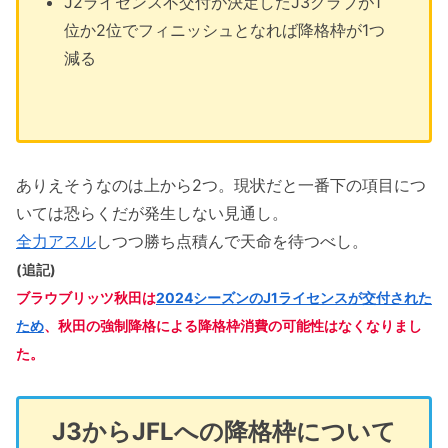
J2ライセンス不交付が決定したJ3クラブが1
位か2位でフィニッシュとなれば降格枠が1つ
減る
ありえそうなのは上から2つ。現状だと一番下の項目につ
いては恐らくだが発生しない見通し。
全力アスル
しつつ勝ち点積んで天命を待つべし。
(追記)
ブラウブリッツ秋田は
2024シーズンのJ1ライセンスが交付された
ため
、秋田の強制降格による降格枠消費の可能性はなくなりまし
た。
J3からJFLへの降格枠について