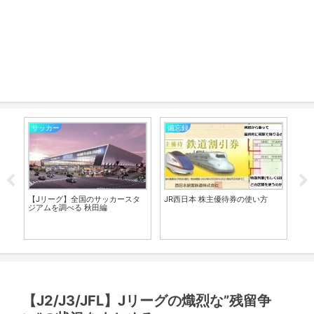
サッカー
備忘録
サ
タ
【Jリーグ】全国のサッカースタ
JR西日本 株主優待券の使い方
【
ジアムを調べる 秋田編
つ
【J2/J3/JFL】Jリーグの熾烈な”残留争