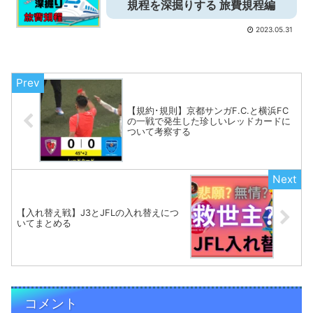
規程を深掘りする 旅費規程編
2023.05.31
【規約･規則】京都サンガF.C.と横浜FC
の一戦で発生した珍しいレッドカードに
ついて考察する
【入れ替え戦】J3とJFLの入れ替えにつ
いてまとめる
コメント