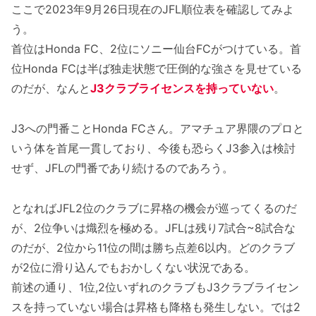
ここで2023年9月26日現在のJFL順位表を確認してみよ
う。
首位はHonda FC、2位にソニー仙台FCがつけている。首
位Honda FCは半ば独走状態で圧倒的な強さを見せている
のだが、なんと
J3クラブライセンスを持っていない
。
J3への門番ことHonda FCさん。アマチュア界隈のプロと
いう体を首尾一貫しており、今後も恐らくJ3参入は検討
せず、JFLの門番であり続けるのであろう。
となればJFL2位のクラブに昇格の機会が巡ってくるのだ
が、2位争いは熾烈を極める。JFLは残り7試合~8試合な
のだが、2位から11位の間は勝ち点差6以内。どのクラブ
が2位に滑り込んでもおかしくない状況である。
前述の通り、1位,2位いずれのクラブもJ3クラブライセン
スを持っていない場合は昇格も降格も発生しない。では2