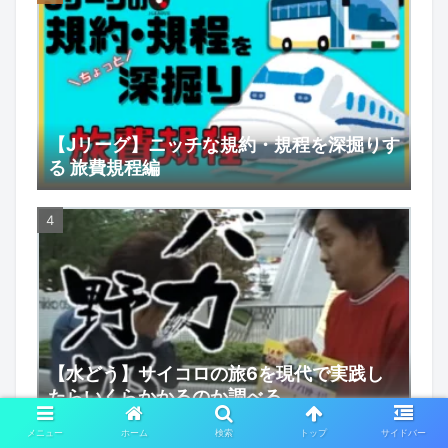
【Jリーグ】ニッチな規約・規程を深掘りす
る 旅費規程編
【水どう】サイコロの旅6を現代で実践し
たらいくらかかるのか調べる
メニュー
ホーム
検索
トップ
サイドバー