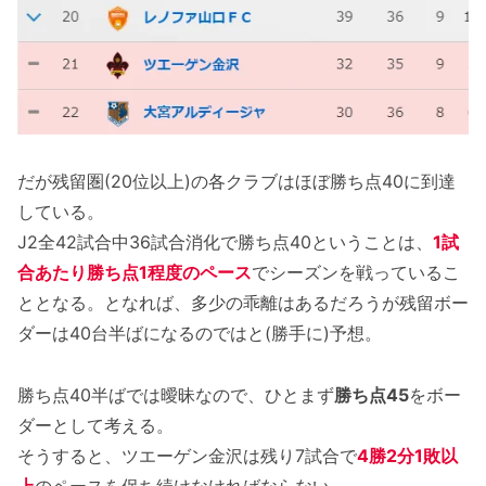
だが残留圏(20位以上)の各クラブはほぼ勝ち点40に到達
している。
J2全42試合中36試合消化で勝ち点40ということは、
1試
合あたり勝ち点1程度のペース
でシーズンを戦っているこ
ととなる。となれば、多少の乖離はあるだろうが残留ボー
ダーは40台半ばになるのではと(勝手に)予想。
勝ち点40半ばでは曖昧なので、ひとまず
勝ち点45
をボー
ダーとして考える。
そうすると、ツエーゲン金沢は残り7試合で
4勝2分1敗以
上
のペースを保ち続けなければならない。