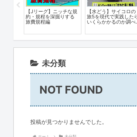
【Jリーグ】2022
【Jリーグ】初サッカ
年/2023年シーズンのJ
観戦の指南書
国のサッ
リーグを軽くおさらい
につい
する
川編
未分類
NOT FOUND
投稿が見つかりませんでした。
ホーム
未分類