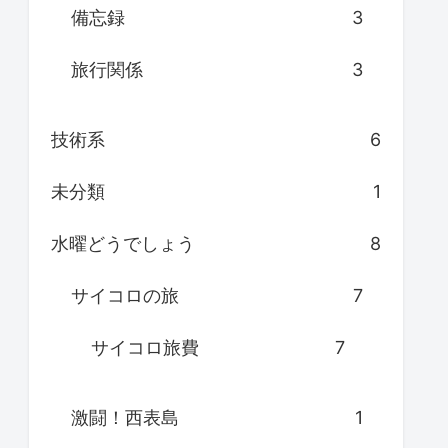
備忘録
3
旅行関係
3
技術系
6
未分類
1
水曜どうでしょう
8
サイコロの旅
7
サイコロ旅費
7
激闘！西表島
1