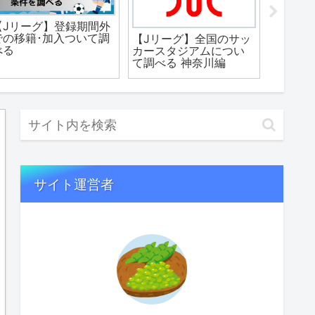
OTA各社について考え
る 楽天トラベル編
【備忘録】FC神楽しま
【水ど
ね(旧松江シティFC)、
旅2を
2022年度選手･スタッ
いくら
フの退団移籍に伴うコ
る
メント+去就まとめ
サイト運営者