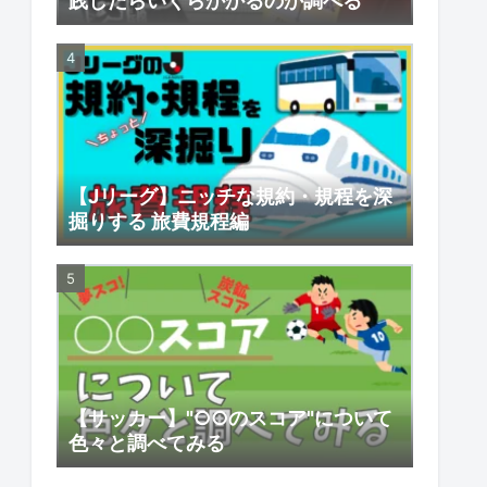
践したらいくらかかるのか調べる
【Jリーグ】ニッチな規約・規程を深
掘りする 旅費規程編
【サッカー】"○○のスコア"について
色々と調べてみる