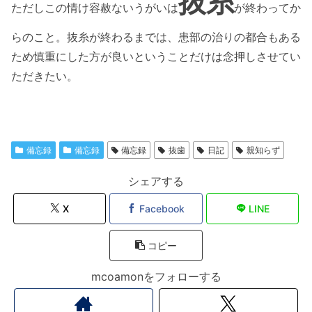
抜糸
ただしこの情け容赦ないうがいは
が終わってか
らのこと。抜糸が終わるまでは、患部の治りの都合もある
ため慎重にした方が良いということだけは念押しさせてい
ただきたい。
備忘録
備忘録
備忘録
抜歯
日記
親知らず
シェアする
X
Facebook
LINE
コピー
mcoamonをフォローする