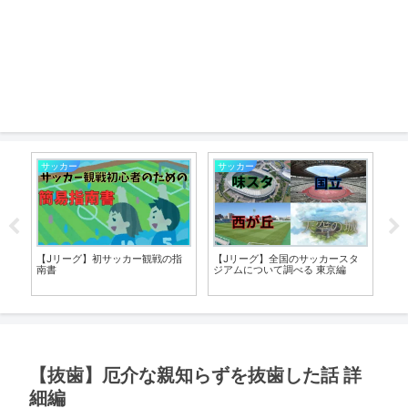
サッカー
サッカー
サ
代
【Jリーグ】初サッカー観戦の指
【Jリーグ】全国のサッカースタ
【
調
南書
ジアムについて調べる 東京編
ス
見
【抜歯】厄介な親知らずを抜歯した話 詳
細編