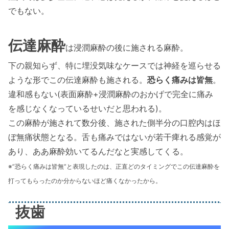
でもない。
伝達麻酔
は浸潤麻酔の後に施される麻酔。
下の親知らず、特に埋没気味なケースでは神経を巡らせる
ような形でこの伝達麻酔も施される。
恐らく痛みは皆無
。
違和感もない(表面麻酔+浸潤麻酔のおかげで完全に痛み
を感じなくなっているせいだと思われる)。
この麻酔が施されて数分後、施された側半分の口腔内はほ
ぼ無痛状態となる。舌も痛みではないが若干痺れる感覚が
あり、ああ麻酔効いてるんだなと実感してくる。
※”恐らく痛みは皆無”と表現したのは、正直どのタイミングでこの伝達麻酔を
打ってもらったのか分からないほど痛くなかったから。
抜歯