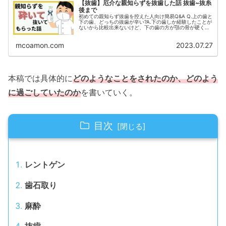
【抜歯】厄介な親知らずを抜歯した話 抜歯~抜糸
後まで
初めての親知らず抜歯を控えた人向け簡易Q&A Q.上の歯と
下の歯、どっちの抜歯が辛い?A.下の歯しか経験したことが
ないから比較出来ないけど、下の歯の方が顎の骨が硬くて
痛みが出やすいと歯医者さんから教えてもらった。でも痛
み止め服用してれば正直...
mcoamon.com
2023.07.27
本稿では具体的に
どのようなことをされたのか、どのよう
に過ごしていたのか
を書いていく。
目次
レントゲン
歯石取り
麻酔