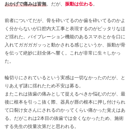
おかげで痛みは皆無
。だが、
振動は伝わる
。
前者についてだが、骨を砕いてるのか歯を砕いてるのかよ
く分からないが口腔内大工事と表現するのがピッタリなほ
ど揺れた。バイブレーション機能のあるスマホとかを口に
入れてガガガガッっと動かされる感じというか、振動が骨
を伝って絶妙に顔全体へ響く。これが非常に生々しかっ
た。
輪切りにされているという実感は一切なかったのだが、と
りあえず謎に揺れたため不安は募る。
またこれは抜歯の痛みとして捉えるべきか悩むのだが、最
後に根本を引っこ抜く際、器具が唇の根本に押し付けられ
て口裂け女さんにされるのかってくらい痛かった覚えはあ
る。だがこれは2本目の抜歯では全くなかったため、施術
する先生の技量次第だと思われる。