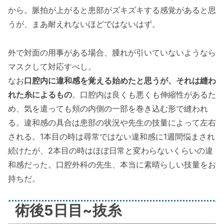
から。脈拍が上がると患部がズキズキする感覚があると思
うが、まあ耐えれないほどではないはず。
外で対面の用事がある場合、腫れが引いていないようなら
マスクして対応すべし。
なお
口腔内に違和感を覚える始めたと思うが、それは縫わ
れた糸によるもの
。口腔内は良くも悪くも伸縮性があるた
め、気を遣っても頬の内側の一部を巻き込む形で縫われ
る。違和感の具合は患部の状況や先生の技量によって左右
される。1本目の時は尋常ではない違和感に1週間悩まされ
続けたが、2本目の時はほぼ日常と変わらないくらいの違
和感だった。口腔外科の先生、本当に素晴らしい技量をお
持ちだ。
術後5日目~抜糸