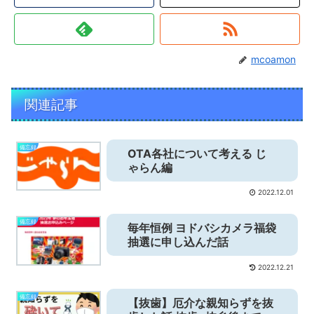
mcoamon
関連記事
備忘録
OTA各社について考える じ
ゃらん編
2022.12.01
備忘録
毎年恒例 ヨドバシカメラ福袋
抽選に申し込んだ話
2022.12.21
備忘録
【抜歯】厄介な親知らずを抜