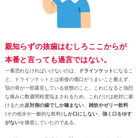
親知らずの抜歯はむしろここからが
本番と言っても過言ではない。
一番恐れなければいけないのは、
ドライソケット
になるこ
と。ドライソケットとは術後の傷口がうまいこと癒えず、
顎の骨が一部露見している状態のこと。これになると強烈
な痛みに数週間程度悩まされるため、これだけは絶対に避
けるため
反対側の歯でしか噛まない
、
雑炊やゼリー飲料
(その他水や一般的な飲料)
しか口にしない
、
強く口をゆす
がない
を徹底していたのである。