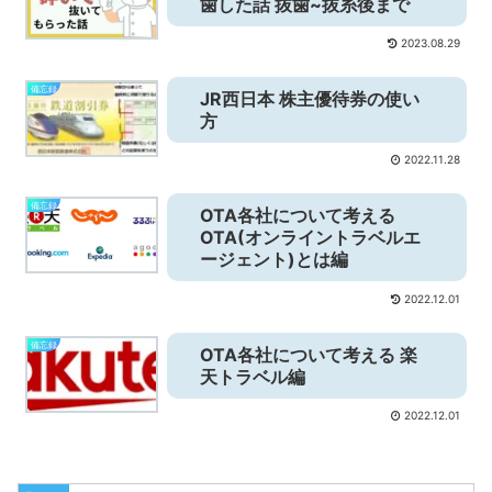
歯した話 抜歯~抜糸後まで
2023.08.29
備忘録
JR西日本 株主優待券の使い
方
2022.11.28
備忘録
OTA各社について考える
OTA(オンライントラベルエ
ージェント)とは編
2022.12.01
備忘録
OTA各社について考える 楽
天トラベル編
2022.12.01