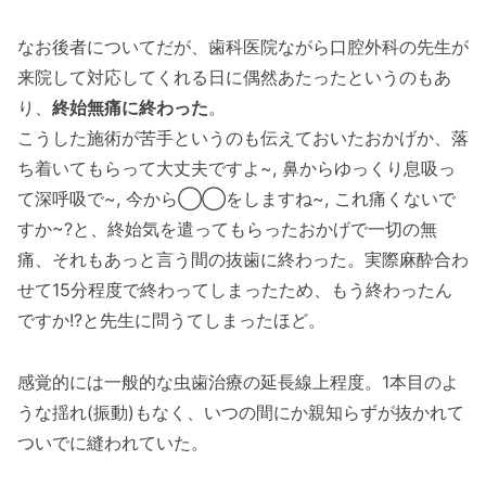
なお後者についてだが、歯科医院ながら口腔外科の先生が
来院して対応してくれる日に偶然あたったというのもあ
り、
終始無痛に終わった
。
こうした施術が苦手というのも伝えておいたおかげか、落
ち着いてもらって大丈夫ですよ~, 鼻からゆっくり息吸っ
て深呼吸で~, 今から◯◯をしますね~, これ痛くないで
すか~?と、終始気を遣ってもらったおかげで一切の無
痛、それもあっと言う間の抜歯に終わった。実際麻酔合わ
せて15分程度で終わってしまったため、もう終わったん
ですか!?と先生に問うてしまったほど。
感覚的には一般的な虫歯治療の延長線上程度。1本目のよ
うな揺れ(振動)もなく、いつの間にか親知らずが抜かれて
ついでに縫われていた。