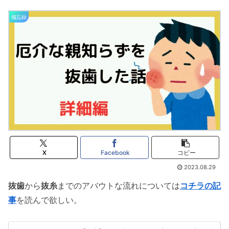
備忘録
X
Facebook
コピー
2023.08.29
抜歯
から
抜糸
までのアバウトな流れについては
コチラの記
事
を読んで欲しい。