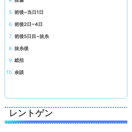
抜歯
術後~当日1日
術後2日~4日
術後5日目~抜糸
抜糸後
総括
余談
レントゲン