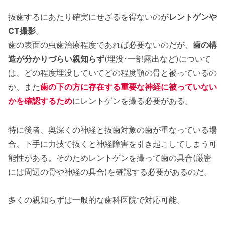
抜歯するにあたり確実にせざるを得ないのが
レントゲンや
CT撮影
。
歯の表面の虫歯治療程度であれば必要ないのだが、
歯の構
造が分かりづらい親知らず
(埋没･一部露出など)について
は、どの程度埋没していてどの程度顎の骨と被っているの
か、また
歯の下の方に存在する重要な神経に被っていない
かを確認するため
にレントゲンを撮る必要がある。
特に後者、奥深くの神経と抜歯対象の歯が重なっている場
合、下手に力技で抜くと神経障害を引き起こしてしまう可
能性がある。そのためレントゲンを撮って歯の具合(厳密
には周辺の骨や神経の具合)を確認する必要があるのだ。
多くの親知らずは一般的な歯科医院で対応可能。