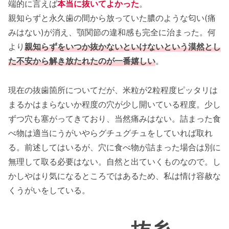
端的に言えば
本当に抜いてよかった
。
親知らずと永久歯の間から放っていた膿のような匂い(痛
みはない)が消え、顎関節の違和感も完全に治まった。何
より
親知らずをいつか抜かないといけないという漠然とし
た不安から解き放たれたのが一番嬉しい
。
現在の抜歯箇所についてだが、米粒が2粒程度ピッタリは
まるかはまらないか程度の穴が少し開いている程度。少し
ずつ穴も塞がってきており、当然痛みはない。詰まった食
べ物は適当にうがいやらグチュグチュをしていれば取れ
る。前述してはいるが、穴に食べ物が詰まった場合は別に
無理して取る必要はない。自然と出ていくものなので。し
かしやはり気になるところではあるため、私は情け容赦な
くうがいをしている。