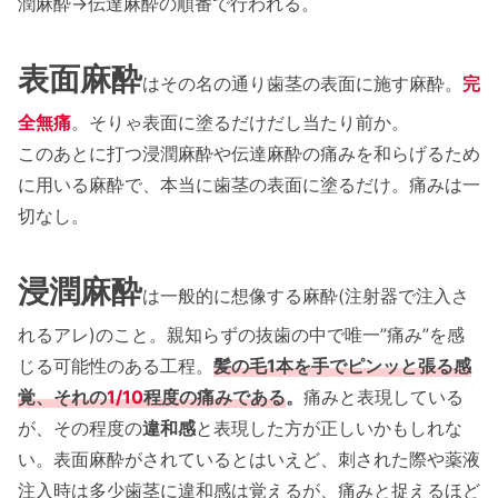
潤麻酔→伝達麻酔の順番で行われる。
表面麻酔
はその名の通り歯茎の表面に施す麻酔。
完
全無痛
。そりゃ表面に塗るだけだし当たり前か。
このあとに打つ浸潤麻酔や伝達麻酔の痛みを和らげるため
に用いる麻酔で、本当に歯茎の表面に塗るだけ。痛みは一
切なし。
浸潤麻酔
は一般的に想像する麻酔(注射器で注入さ
れるアレ)のこと。親知らずの抜歯の中で唯一”痛み”を感
じる可能性のある工程。
髪の毛1本を手でピンッと張る感
覚、それの
1/10
程度の痛みである
。
痛みと表現している
が、その程度の
違和感
と表現した方が正しいかもしれな
い。表面麻酔がされているとはいえど、刺された際や薬液
注入時は多少歯茎に違和感は覚えるが、痛みと捉えるほど