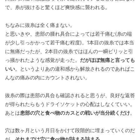
で、糸が抜けると驚くほど爽快感に襲われる。
ちなみに抜糸は全く痛まない。
と思いきや、患部の腫れ具合によっては若干痛む(糸の端
が少し引っかかって若干痛む程度)。1本目の抜糸では本当
に無痛だったが、2本目の抜糸ではほんの一瞬ピリッと引
っ掻かれたような感覚が走った。
だがほぼ無痛と言っても
いい
。というよりあの違和感から解放されるのであればこ
んなの痛みの内にカウントされない。
抜糸の際は患部の具合も確認されると思うが、良好な返答
が得られたらもうドライソケットの心配はしなくていい。
あとは
患部の穴と食べ物のカスとの戦いが当分続くだけ
。
穴は数ヶ月という月日をかけて段階的に埋まっていくのだ
が、
それまでは穴に食べ物が詰まる詰まる
。