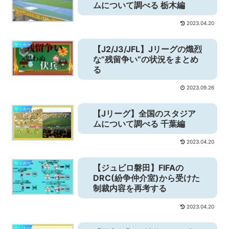
ムについて調べる 栃木編
2023.04.20
サッカー
【J2/J3/JFL】Jリーグの熾烈
な”残留争い”の状況をまとめ
る
2023.09.26
サッカー
【Jリーグ】全国のスタジア
ムについて調べる 千葉編
2023.04.20
サッカー
【ジュビロ磐田】FIFAの
DRC(紛争仲介室)から受けた
制裁内容を再考する
2023.04.20
サッカー