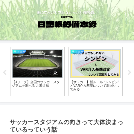
役に立ったり立たなかったり備忘録。
サッカー
サッカー
サ
【Jリーグ】全国のサッカースタ
【サッカー】新ルール “シンビン”
【
り
ジアムを調べる 北海道編
とVAR介入基準について深掘りし
ジ
てみる
サッカースタジアムの向きって大体決まっ
ているっていう話