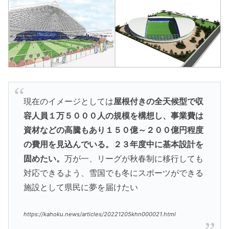
現在のイメージとしては
屋根付きの全天候型で収
容人員１万５０００人の規模を構想し、事業費は
資材などの高騰もあり１５０億～２００億円程度
の費用を見込んでいる。２３年度中に基本設計を
固めたい。
万が一、リーグが秋春制に移行しても
対応できるよう、雪国でも冬にスポーツができる
施設として県民に夢を届けたい
https://kahoku.news/articles/20221205khn000021.html