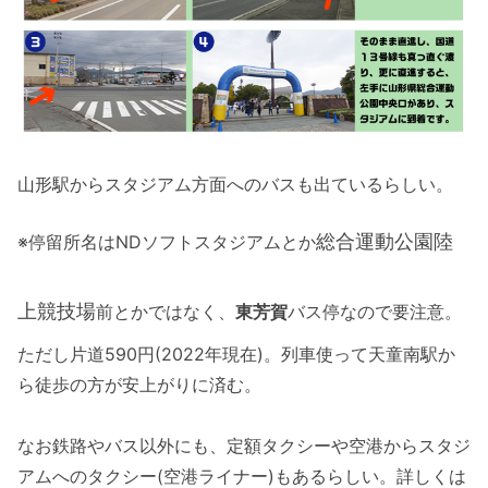
山形駅からスタジアム方面へのバスも出ているらしい。
総合運動公園陸
※停留所名はNDソフトスタジアムとか
上競技場
前とかではなく、
東芳賀
バス停なので要注意。
ただし片道590円(2022年現在)。列車使って天童南駅か
ら徒歩の方が安上がりに済む。
なお鉄路やバス以外にも、定額タクシーや空港からスタジ
アムへのタクシー(空港ライナー)もあるらしい。詳しくは