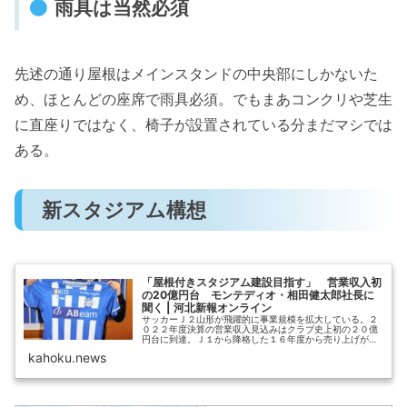
雨具は当然必須
先述の通り屋根はメインスタンドの中央部にしかないた
め、ほとんどの座席で雨具必須。でもまあコンクリや芝生
に直座りではなく、椅子が設置されている分まだマシでは
ある。
新スタジアム構想
「屋根付きスタジアム建設目指す」 営業収入初
の20億円台 モンテディオ・相田健太郎社長に
聞く | 河北新報オンライン
サッカーＪ２山形が飛躍的に事業規模を拡大している。２
０２２年度決算の営業収入見込みはクラブ史上初の２０億
円台に到達。Ｊ１から降格した１６年度から売り上げが約
３割伸びた。プロ野球東北楽天の元フロント職…
kahoku.news