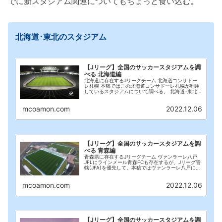
でに新スタジアム関連についてもちょっと食い込む。
北海道･東北のスタジアム
【Jリーグ】全国のサッカースタジアムを調
べる 北海道編
北海道に存在するJリーグチーム 北海道コンサドー
レ札幌 本稿ではこの北海道コンサドーレ札幌が利用
しているスタジアムについて調べる。 北海道･東北
のスタジアム スタジアム 札幌ドーム 2022年までは
プロ野球の日本ハムファイターズと共存して使...
mcoamon.com
2022.12.06
【Jリーグ】全国のサッカースタジアムを調
べる 青森編
青森県に存在するJリーグチーム ヴァンラーレ八戸
JFLにラインメール青森FCも存在するが、Jリーグ管
轄(JFA)を優先して、本稿ではヴァンラーレ八戸にフ
ォーカスを合わせる。 北海道･東北のスタジアム ス
タジアム 多賀多目的運動場(ネーミン...
mcoamon.com
2022.12.06
【Jリーグ】全国のサッカースタジアムを調