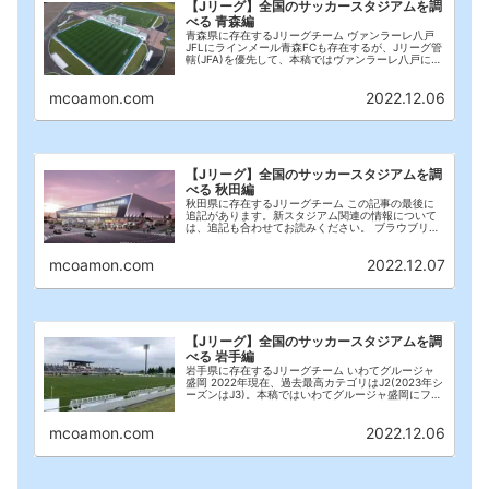
【Jリーグ】全国のサッカースタジアムを調
べる 青森編
青森県に存在するJリーグチーム ヴァンラーレ八戸
JFLにラインメール青森FCも存在するが、Jリーグ管
轄(JFA)を優先して、本稿ではヴァンラーレ八戸にフ
ォーカスを合わせる。 北海道･東北のスタジアム ス
タジアム 多賀多目的運動場(ネーミン...
mcoamon.com
2022.12.06
【Jリーグ】全国のサッカースタジアムを調
べる 秋田編
秋田県に存在するJリーグチーム この記事の最後に
追記があります。新スタジアム関連の情報について
は、追記も合わせてお読みください。 ブラウブリッ
ツ秋田 長きにわたるJ3生活を経て、2021年シーズン
からJ2参戦。2023年シーズン、24年シー...
mcoamon.com
2022.12.07
【Jリーグ】全国のサッカースタジアムを調
べる 岩手編
岩手県に存在するJリーグチーム いわてグルージャ
盛岡 2022年現在、過去最高カテゴリはJ2(2023年シ
ーズンはJ3)。本稿ではいわてグルージャ盛岡にフォ
ーカスを合わせる。 北海道･東北のスタジアム スタ
ジアム 盛岡南公園球技場(2023...
mcoamon.com
2022.12.06