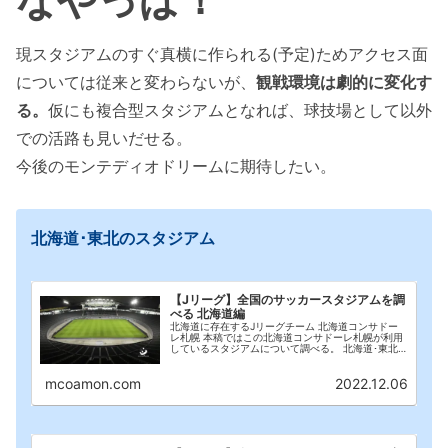
現スタジアムのすぐ真横に作られる(予定)ためアクセス面
については従来と変わらないが、
観戦環境は劇的に変化す
る。
仮にも複合型スタジアムとなれば、球技場として以外
での活路も見いだせる。
今後のモンテディオドリームに期待したい。
北海道･東北のスタジアム
【Jリーグ】全国のサッカースタジアムを調
べる 北海道編
北海道に存在するJリーグチーム 北海道コンサドー
レ札幌 本稿ではこの北海道コンサドーレ札幌が利用
しているスタジアムについて調べる。 北海道･東北
のスタジアム スタジアム 札幌ドーム 2022年までは
プロ野球の日本ハムファイターズと共存して使...
mcoamon.com
2022.12.06