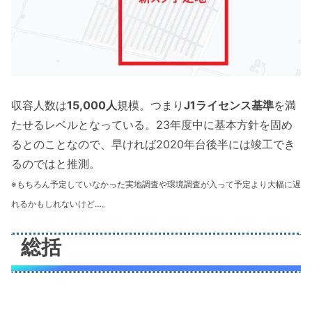
収容人数は
15,000人
規模。つまり
J1ライセンス基準
を満
たせるレベルとなっている。23年度中に基本方針を固め
るとのことなので、早ければ2020年台後半には竣工でき
るのではと推測。
※もちろん
予定していなかった
実地調査や環境調査が入って予定より大幅に遅
れるかもしれないけど…。
総括