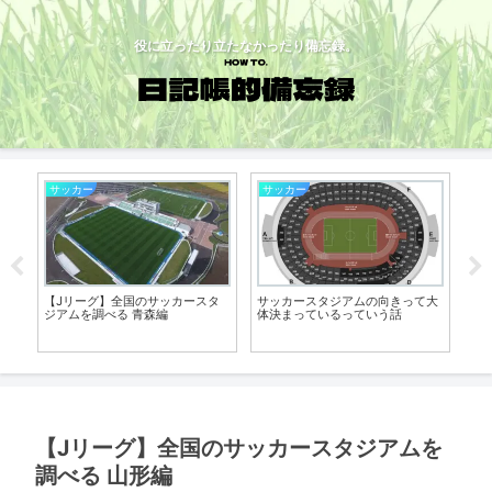
役に立ったり立たなかったり備忘録。
サッカー
サッカー
サ
タ
【Jリーグ】全国のサッカースタ
サッカースタジアムの向きって大
【
ジアムを調べる 青森編
体決まっているっていう話
で
べ
【Jリーグ】全国のサッカースタジアムを
調べる 山形編