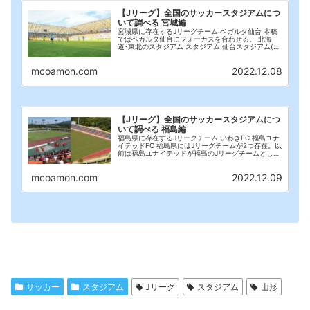
【Jリーグ】全国のサッカースタジアムにつ
いて調べる 宮城編
宮城県に存在するJリーグチーム ベガルタ仙台 本稿
ではベガルタ仙台にフォーカスを合わせる。 北海
道･東北のスタジアム スタジアム 仙台スタジアム(ユ
アテックスタジアム仙台) 佐藤寿人の劇的AT2発もこ
のスタジアムで生まれた。 全体が屋根で覆...
mcoamon.com
2022.12.08
【Jリーグ】全国のサッカースタジアムにつ
いて調べる 福島編
福島県に存在するJリーグチーム いわきFC 福島ユナ
イテッドFC 福島県にはJリーグチームが2つ存在。以
前は福島ユナイテッドが福島のJリーグチームとして
台頭していたのだが、他を圧倒する速度でメキメキ
成長したいわきFC。 2023年シーズンか...
mcoamon.com
2022.12.09
サッカー
スタジアム
Jリーグ
スタジアム
山形