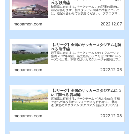
べる 秋田編
秋田県に存在するJリーグチーム この記事の最後に
追記があります。新スタジアム関連の情報について
は、追記も合わせてお読みください。 ブラウブリッ
ツ秋田 長きにわたるJ3生活を経て、2021年シーズン
からJ2参戦。2023年シーズン、24年シー...
mcoamon.com
2022.12.07
【Jリーグ】全国のサッカースタジアムを調
べる 岩手編
岩手県に存在するJリーグチーム いわてグルージャ
盛岡 2022年現在、過去最高カテゴリはJ2(2023年シ
ーズンはJ3)。本稿ではいわてグルージャ盛岡にフォ
ーカスを合わせる。 北海道･東北のスタジアム スタ
ジアム 盛岡南公園球技場(2023...
mcoamon.com
2022.12.06
【Jリーグ】全国のサッカースタジアムにつ
いて調べる 宮城編
宮城県に存在するJリーグチーム ベガルタ仙台 本稿
ではベガルタ仙台にフォーカスを合わせる。 北海
道･東北のスタジアム スタジアム 仙台スタジアム(ユ
アテックスタジアム仙台) 佐藤寿人の劇的AT2発もこ
のスタジアムで生まれた。 全体が屋根で覆...
mcoamon.com
2022.12.08