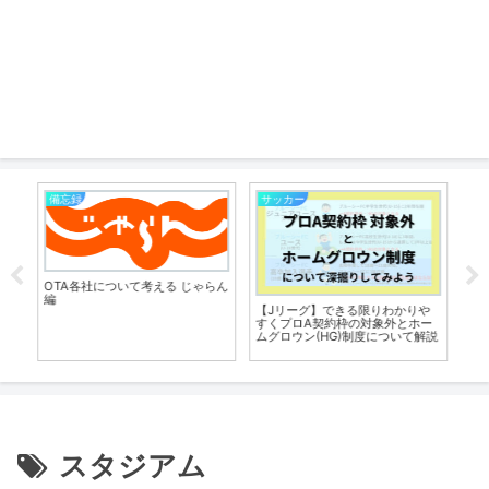
備忘録
サッカー
サ
OTA各社について考える じゃらん
編
代で
【Jリーグ】できる限りわかりや
【ジ
べ
すくプロA契約枠の対象外とホー
争
ムグロウン(HG)制度について解説
考
スタジアム