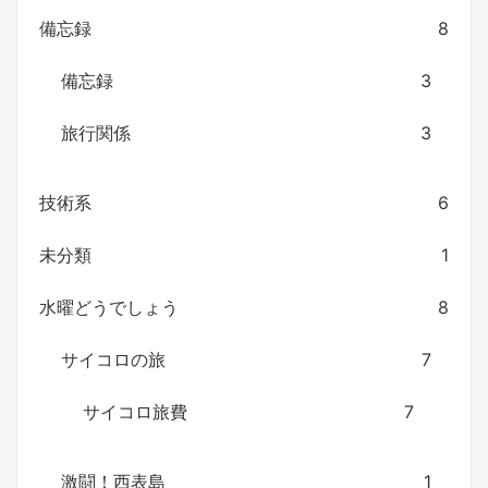
備忘録
8
備忘録
3
旅行関係
3
技術系
6
未分類
1
水曜どうでしょう
8
サイコロの旅
7
サイコロ旅費
7
激闘！西表島
1