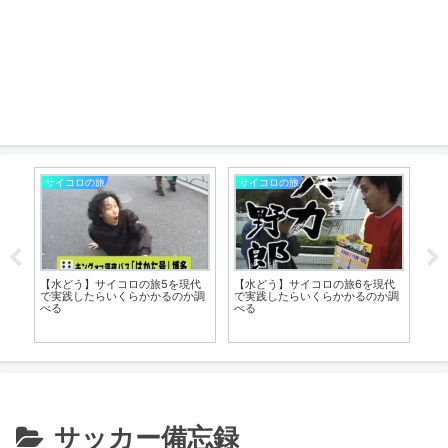
サイコロの旅
サイコロの旅
サ
ン”
【水どう】サイコロの旅5を現代
【水どう】サイコロの旅6を現代
りし
で実践したらいくらかかるのか調
で実践したらいくらかかるのか調
【
べる
べる
ジ
サッカー備忘録