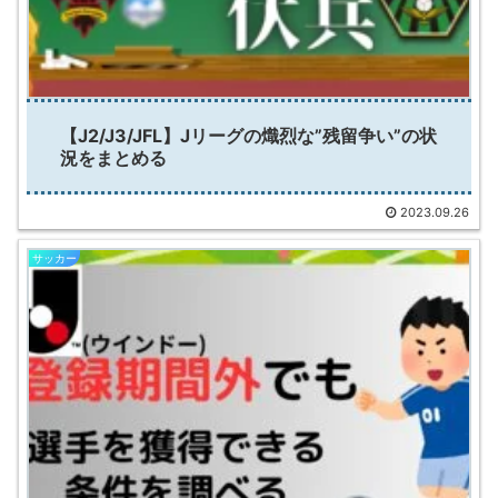
【J2/J3/JFL】Jリーグの熾烈な”残留争い”の状
況をまとめる
2023.09.26
サッカー