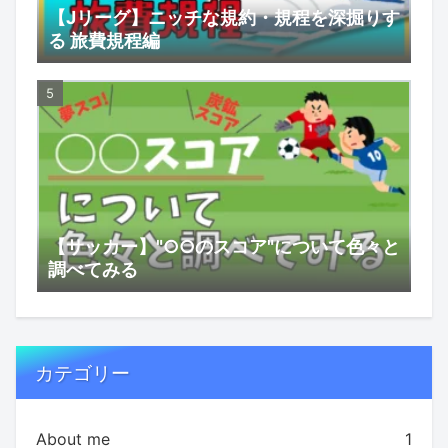
【Jリーグ】ニッチな規約・規程を深掘りす
る 旅費規程編
【サッカー】"○○のスコア"について色々と
調べてみる
カテゴリー
About me
1