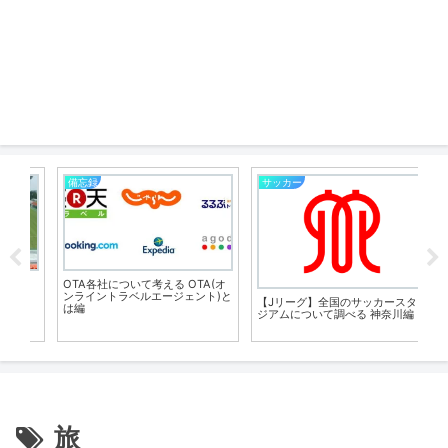
備忘録
サッカー
備
タ
OTA各社について考える OTA(オ
JR
ンライントラベルエージェント)と
【Jリーグ】全国のサッカースタ
は編
ジアムについて調べる 神奈川編
旅