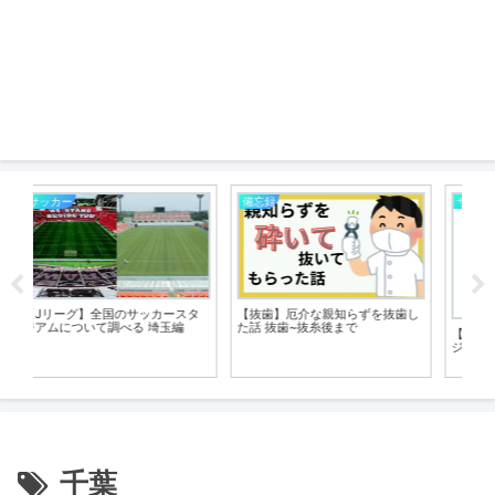
サッカー
サッカー
サ
し
【Jリーグ】登録期間外での移籍･
【
加入ついて調べる
ス
【Jリーグ】全国のサッカースタ
見
ジアムについて調べる 神奈川編
千葉