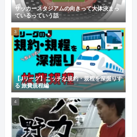
サッカースタジアムの向きって大体決まっ
ているっていう話
【Jリーグ】ニッチな規約・規程を深掘りす
る 旅費規程編