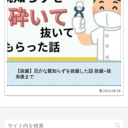
【抜歯】厄介な親知らずを抜歯した話 抜歯~抜
糸後まで
2023.08.29