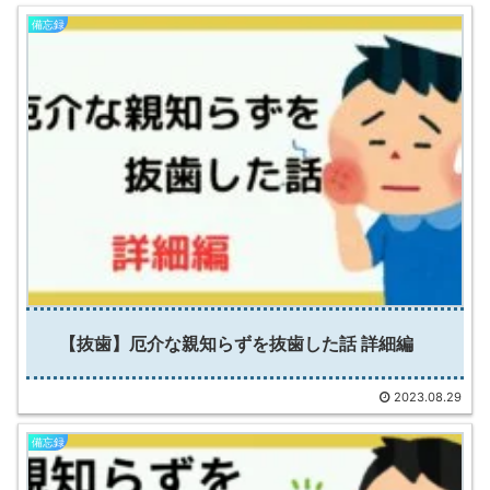
備忘録
【抜歯】厄介な親知らずを抜歯した話 詳細編
2023.08.29
備忘録