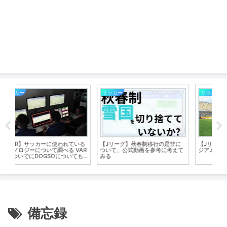
サッカー
水曜どうでしょう
サ
に
【Jリーグ】全国のサッカースタ
【水どう】新作西表島を観る前
【
て
ジアムについて調べる 宮城編
に、過去作の激闘！西表島を振り
実
返る
る
備忘録