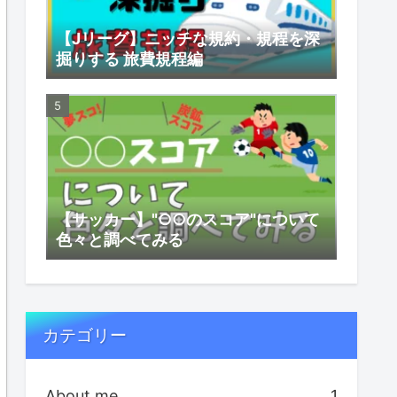
【Jリーグ】ニッチな規約・規程を深
掘りする 旅費規程編
【サッカー】"○○のスコア"について
色々と調べてみる
カテゴリー
About me
1