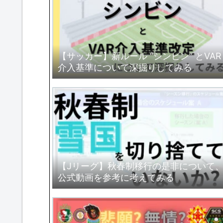
【サッカー】新ルール “シンビン” とVAR
介入基準について深掘りしてみる
【Jリーグ】秋春制移行の是非について
公式動画を参考に考えてみる