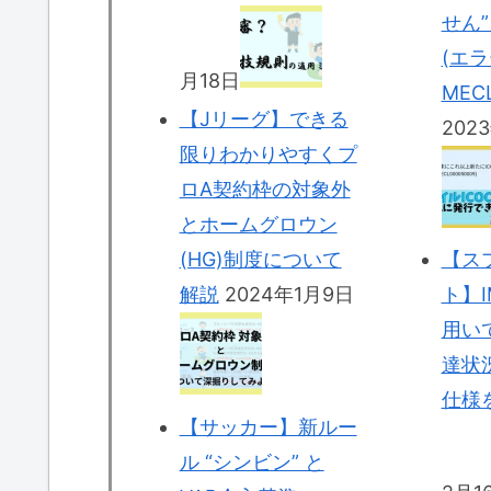
せん
(エ
月18日
MECL
【Jリーグ】できる
202
限りわかりやすくプ
ロA契約枠の対象外
とホームグロウン
(HG)制度について
【ス
解説
2024年1月9日
ト】I
用い
達状
仕様
【サッカー】新ルー
ル “シンビン” と