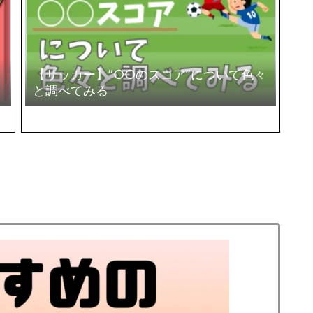
【サッカー】”○○のスコア”について色々
と調べてみる