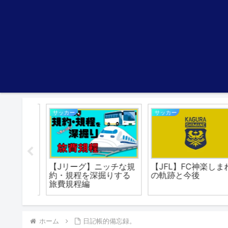
サッカー
サッカー
サッカー
【Jリーグ】ニッチな規
【JFL】FC神楽しまね
約・規程を深掘りする
の軌跡と今後
旅費規程編
ホーム
日記帳的備忘録。