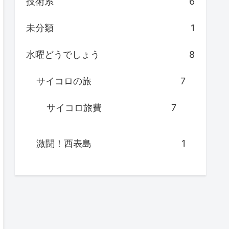
技術系
6
未分類
1
水曜どうでしょう
8
サイコロの旅
7
サイコロ旅費
7
激闘！西表島
1