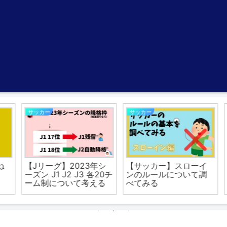
サッカー
サッカー
【Jリーグ】2023年シ
【サッカー】スローイ
ーズン J1 J2 J3 各20チ
ンのルールについて調
ーム制について考える
べてみる