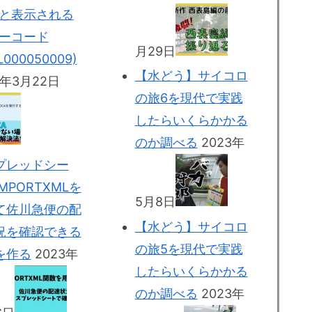
”と表示される
ラーコード
月29日
000050009)
【水どう】サイコロ
3年3月22日
の旅6を現代で実践
したらいくらかかる
のか調べる
2023年
プレッドシー
MPORTXMLを
5月8日
て佐川急便の配
【水どう】サイコロ
況を確認できる
の旅5を現代で実践
を作る
2023年
したらいくらかかる
のか調べる
2023年