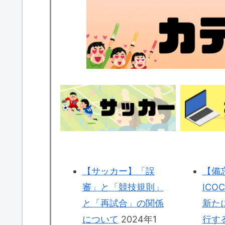
【サッカー】「誤
【備
審」と「競技規則」
ICO
と「再試合」の関係
新たに
について
2024年1
行す