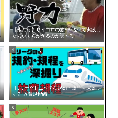
【水どう】サイコロの旅6を現代で実践し
たらいくらかかるのか調べる
、
【Jリーグ】ニッチな規約・規程を深掘り
する 旅費規程編