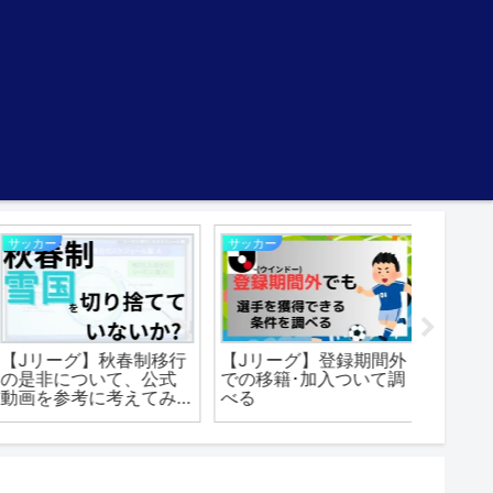
サッカー
サッカー
サイコロ
【Jリーグ】秋春制移行
【Jリーグ】登録期間外
【水ど
の是非について、公式
での移籍･加入ついて調
旅4を
動画を参考に考えてみ
べる
いくら
る
る